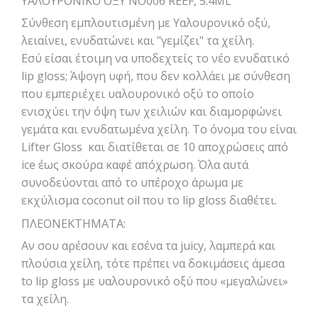
ΥΑΛΟΥΡΟΝΙΚΟ ΟΞΥ NO006 REEF, 5.4ML
Σύνθεση εμπλουτισμένη με Υαλουρονικό οξύ,
λειαίνει, ενυδατώνει και "γεμίζει" τα χείλη.
Εσύ είσαι έτοιμη να υποδεχτείς το νέο ενυδατικό
lip gloss; Άψογη υφή, που δεν κολλάει με σύνθεση
που εμπεριέχει υαλουρονικό οξύ το οποίο
ενισχύει την όψη των χειλιών και διαμορφώνει
γεμάτα και ενυδατωμένα χείλη. Το όνομα του είναι
Lifter Gloss και διατίθεται σε 10 αποχρώσεις από
ice έως σκούρα καφέ απόχρωση. Όλα αυτά
συνοδεύονται από το υπέροχο άρωμα με
εκχύλισμα coconut oil που το lip gloss διαθέτει.
ΠΛΕΟΝΕΚΤΗΜΑΤΑ:
Αν σου αρέσουν και εσένα τα juicy, λαμπερά και
πλούσια χείλη, τότε πρέπει να δοκιμάσεις άμεσα
to lip gloss με υαλουρονικό οξύ που «μεγαλώνει»
τα χείλη.