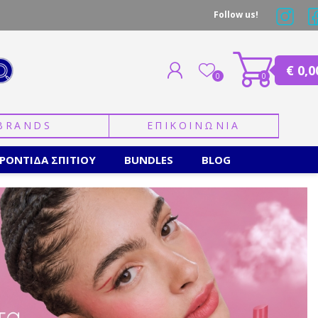
Follow us!
€ 0,0
0
0
BRANDS
ΕΠΙΚΟΙΝΩΝΙΑ
ΕΓΓΡΑΦΗ
ΣΥΝΔΕΣΗ
ΡΟΝΤΙΔΑ ΣΠΙΤΙΟΥ
BUNDLES
BLOG