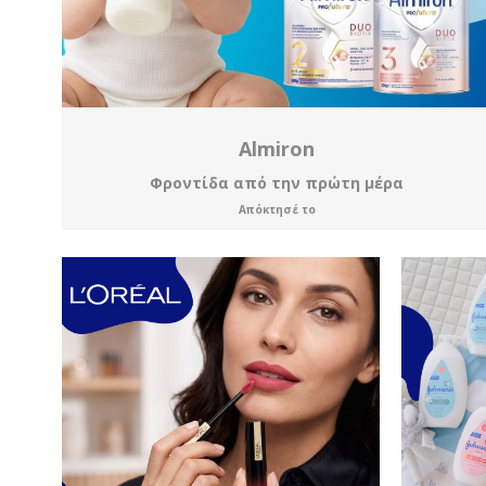
Almiron
Φροντίδα από την πρώτη μέρα
Απόκτησέ το