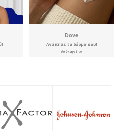
Dove
ύ!
Αγάπησε το δέρμα σου!
Απόκτησέ το