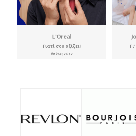
L'Oreal
J
Γιατί σου αξίζει!
Γι
Απόκτησέ το