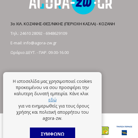
3ο ΧΙΛ. ΚΟΖΑΝΗΣ-ΘΕΣ/ΝΙΚΗΣ (ΠΕΡΙΟΧΗ ΚΑΣΛΑ) - ΚΟΖΑΝΗ
Τηλ.:
24610 28092
-
6948629109
E-mail:
info@agora-zw.gr
Ωράριο:ΔΕΥΤ. - ΠΑΡ. 09.00-16.00
Η ιστοσελίδα μας χρησιμοποιεί cookies
προκειμένου να σου προσφέρει την
καλυτερη δυνατή εμπειρία. Κάνε κλικ
εδώ
για να ενημερωθείς για τους όρους
χρήσης και πολιτική απορρήτου του
agora-zw.
ΣΥΜΦΩΝΩ