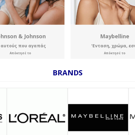
ohnson & Johnson
Maybelline
' αυτούς που αγαπάς
'Ενταση, χρώμα, εσ
Απόκτησέ το
Απόκτησέ το
BRANDS