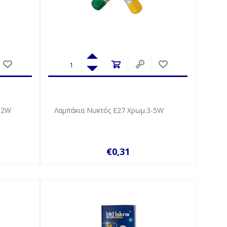
52W
Λαμπάκια Νυκτός Ε27 Χρωμ.3-5W
€0,31