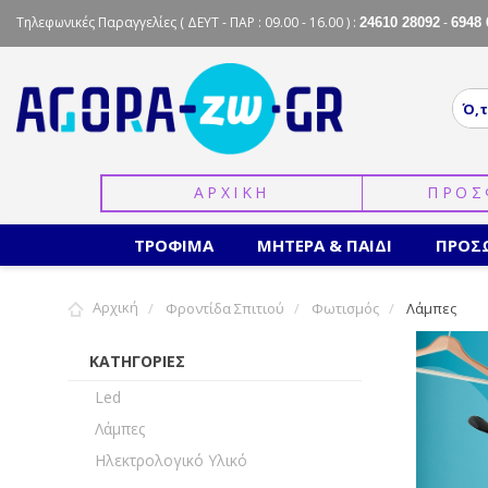
Τηλεφωνικές Παραγγελίες
( ΔΕΥΤ - ΠΑΡ : 09.00 - 16.00 ) :
-
24610 28092
6948 
ΑΡΧΙΚΗ
ΠΡΟΣ
ΤΡΟΦΙΜΑ
ΜΗΤΕΡΑ & ΠΑΙΔΙ
ΠΡΟΣ
Αρχική
Φροντίδα Σπιτιού
Φωτισμός
Λάμπες
ΚΑΤΗΓΟΡΙΕΣ
Led
Λάμπες
Ηλεκτρολογικό Υλικό