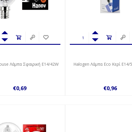
ouse Λάμπα Σφαιρική E14/42W
Halogen Λάμπα Eco Kερί E14/
€0,69
€0,96