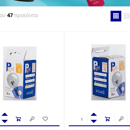
καν
47
προϊόντα