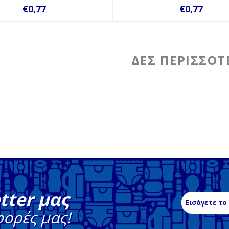
€0,77
€0,77
tter μας
φορές μας!