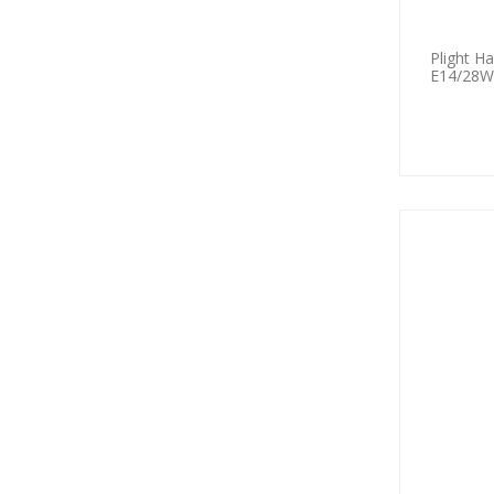
Plight H
E14/28W