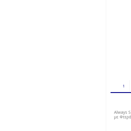
Always S
με Φτερ