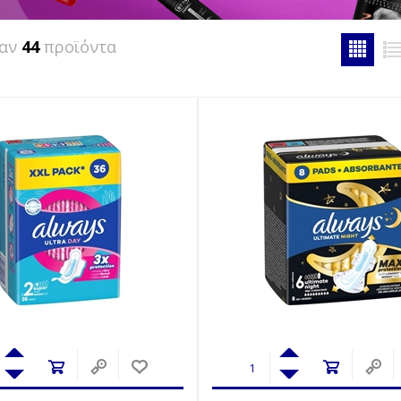
καν
44
προϊόντα