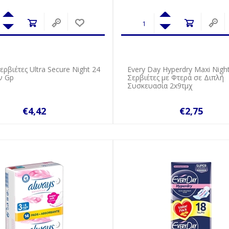
ερβιέτες Ultra Secure Νight 24
Every Day Hyperdry Maxi Nigh
ν Gp
Σερβιέτες με Φτερά σε Διπλή
Συσκευασία 2x9τμχ
€4,42
€2,75