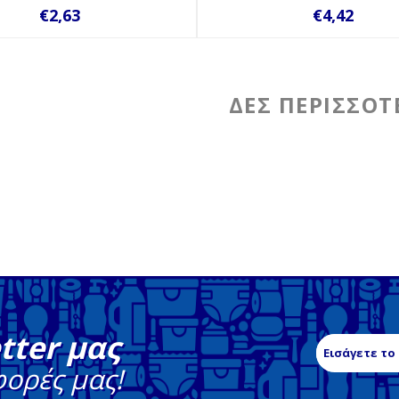
€2,63
€4,42
tter μας
φορές μας!