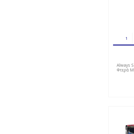
Always S
Φτερά Μ