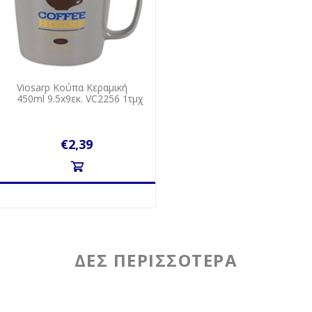
Viosarp Κούπα Κεραμική
450ml 9.5x9εκ. VC2256 1τμχ
€2,39