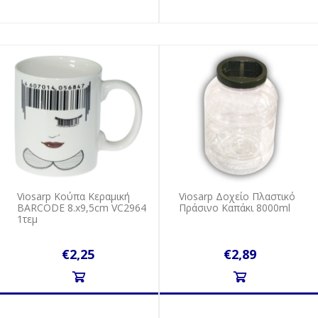
Viosarp Κούπα Κεραμική
Viosarp Δοχείο Πλαστικό
BARCODE 8.x9,5cm VC2964
Πράσινο Καπάκι 8000ml
1τεμ
€2,25
€2,89