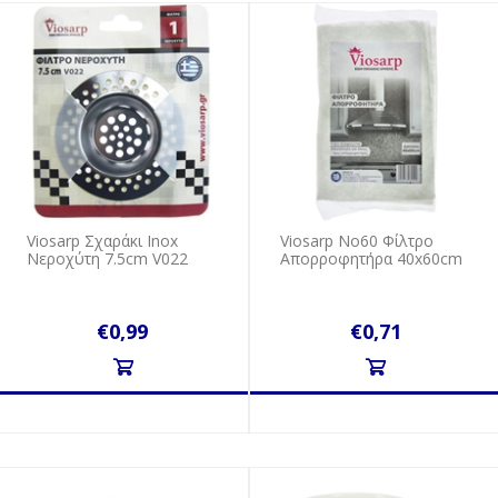
Viosarp Σχαράκι Ιnox
Viosarp Νο60 Φίλτρο
Νεροχύτη 7.5cm V022
Απορροφητήρα 40x60cm
€0,99
€0,71