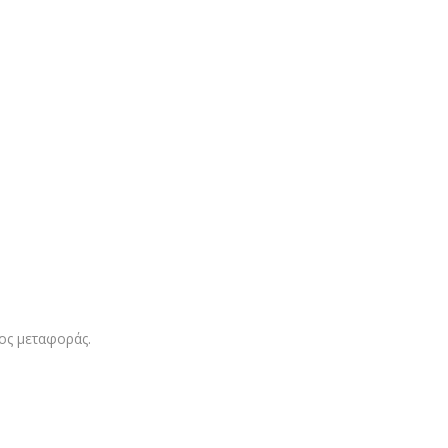
τος μεταφοράς.