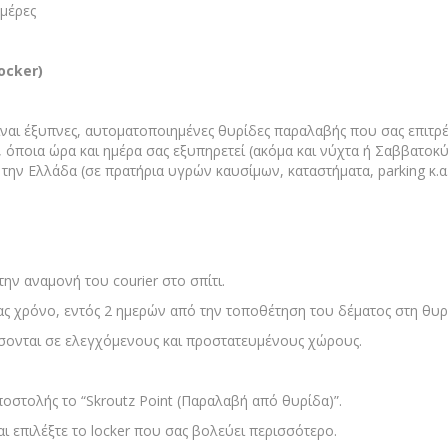
ημέρες
ocker)
 είναι έξυπνες, αυτοματοποιημένες θυρίδες παραλαβής που σας επιτ
 όποια ώρα και ημέρα σας εξυπηρετεί (ακόμα και νύχτα ή Σαββατοκύ
την Ελλάδα (σε πρατήρια υγρών καυσίμων, καταστήματα, parking κ.α.
την αναμονή του courier στο σπίτι.
ας χρόνο, εντός 2 ημερών από την τοποθέτηση του δέματος στη θυ
σονται σε ελεγχόμενους και προστατευμένους χώρους.
ποστολής το “Skroutz Point (Παραλαβή από θυρίδα)”.
και επιλέξτε το locker που σας βολεύει περισσότερο.