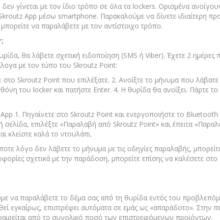
 δεν γίνεται με τον ίδιο τρόπο σε όλα τα lockers. Ορισμένα ανοίγο
Skroutz App μέσω smartphone. Παρακαλούμε να δίνετε ιδιαίτερη πρ
ι μπορείτε να παραλάβετε με τον αντίστοιχο τρόπο.
;
ρίδα, θα λάβετε σχετική ειδοποίηση (SMS ή Viber). Έχετε 2 ημέρες
λογα με τον τύπο του Skroutz Point:
 στο Skroutz Point που επιλέξατε. 2. Ανοίξτε το μήνυμα που λάβατε 
νη του locker και πατήστε Enter. 4. Η θυρίδα θα ανοίξει. Πάρτε το 
pp 1. Πηγαίνετε στο Skroutz Point και ενεργοποιήστε το Bluetooth σ
κή σελίδα, επιλέξτε «Παραλαβή από Skroutz Point» και έπειτα «Παρα
και κλείστε καλά το ντουλάπι.
οτε λόγο δεν λάβετε το μήνυμα με τις οδηγίες παραλαβής, μπορείτε
φορίες σχετικά με την παράδοση, μπορείτε επίσης να καλέσετε στ
ε να παραλάβετε το δέμα σας από τη θυρίδα εντός του προβλεπόμ
εί εγκαίρως, επιστρέφει αυτόματα σε εμάς ως «απαράδοτο». Στην π
αφαιρείται από το συνολικό ποσό των επιστρεφόμενων προϊόντων.