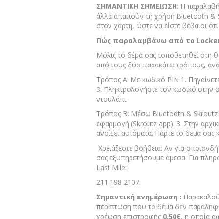
ΣΗΜΑΝΤΙΚΗ ΣΗΜΕΙΩΣΗ
: Η παραλαβή
άλλα απαιτούν τη χρήση Bluetooth & 
στον χάρτη, ώστε να είστε βέβαιοι ότ
Πώς παραλαμβάνω από το Locker
Μόλις το δέμα σας τοποθετηθεί στη θυ
από τους δύο παρακάτω τρόπους, ανά
Τρόπος Α:
Με κωδικό PIN 1. Πηγαίνετε
3. Πληκτρολογήστε τον κωδικό στην οθό
ντουλάπι.
Τρόπος Β:
Μέσω Bluetooth & Skroutz A
εφαρμογή (Skroutz app). 3. Στην αρχι
ανοίξει αυτόματα. Πάρτε το δέμα σας 
Χρειάζεστε βοήθεια;
Αν για οποιονδήπ
σας εξυπηρετήσουμε άμεσα. Για πληρο
Last Mile:
211 198 2107.
Σημαντική ενημέρωση :
Παρακαλούμ
περίπτωση που το δέμα δεν παραληφθ
χρέωση επιστροφής
0,50€
, η οποία 