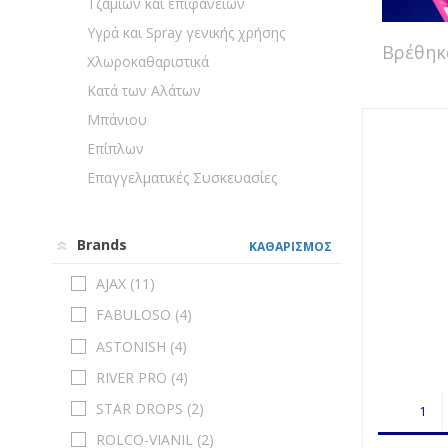
Τζαμιών και επιφανειών
Υγρά και Spray γενικής χρήσης
Βρέθη
Χλωροκαθαριστικά
Κατά των Αλάτων
Μπάνιου
Επίπλων
Επαγγελματικές Συσκευασίες
Brands
ΚΑΘΑΡΙΣΜΟΣ
AJAX (
11
)
FABULOSO (
4
)
ASTONISH (
4
)
RIVER PRO (
4
)
STAR DROPS (
2
)
ROLCO-VIANIL (
2
)