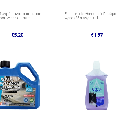
ff υγρά πανάκια πατώματος
Fabuloso Καθαριστικό Πατώμα
loor Wipes) – 20τεμ
Φρεσκάδα Αγρού 1lt
€5,20
€1,97