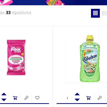
καν
33
προϊόντα