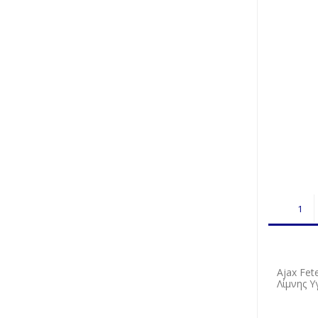
Ajax Fet
Λίμνης 