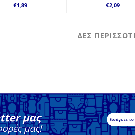
€1,89
€2,09
tter μας
φορές μας!