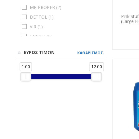
MR PROPER (
2
)
Pink Stu
DETTOL (
1
)
(Large F
VIR (
1
)
VANISH (
1
)
EGREENO (
1
)
ΕΥΡΟΣ ΤΙΜΩΝ
ΚΑΘΑΡΙΣΜΟΣ
1.00
12.00