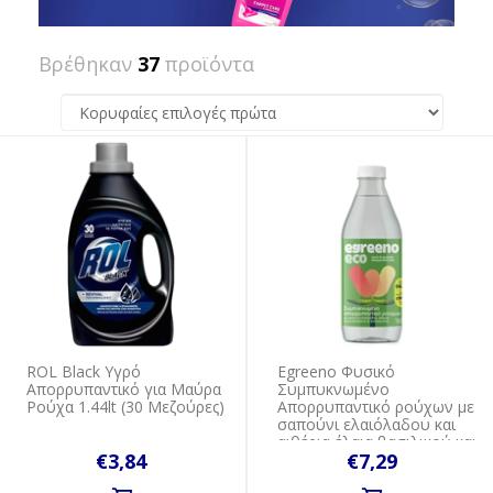
Βρέθηκαν
37
προϊόντα
ROL Black Υγρό
Egreeno Φυσικό
Απορρυπαντικό για Μαύρα
Συμπυκνωμένο
Ρούχα 1.44lt (30 Μεζούρες)
Απορρυπαντικό ρούχων με
σαπούνι ελαιόλαδου και
αιθέρια έλαια βασιλικού και
€3,84
€7,29
φασκόμηλου / 1L (40 πλύσ