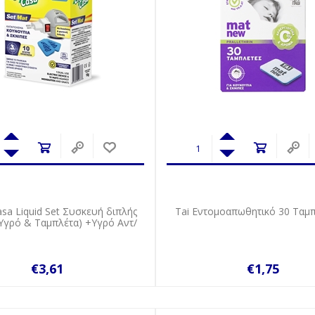
asa Liquid Set Συσκευή διπλής
Tai Εντομοαπωθητικό 30 Tαμπ
Υγρό & Ταμπλέτα) +Υγρό Αντ/
.
€3,61
€1,75