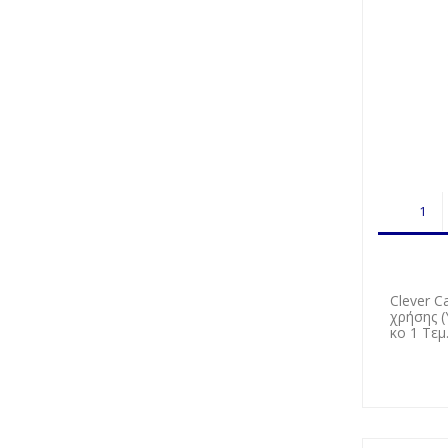
Clever C
χρήσης (
κο 1 Τεμ