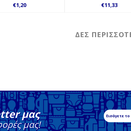
€1,20
€11,33
tter μας
φορές μας!