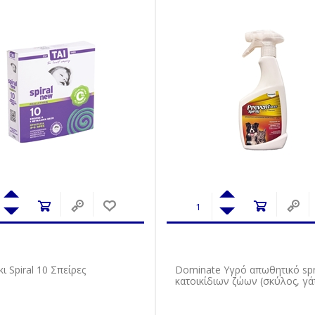
ι Spiral 10 Σπείρες
Dominate Υγρό απωθητικό sp
κατοικίδιων ζώων (σκύλος, γά