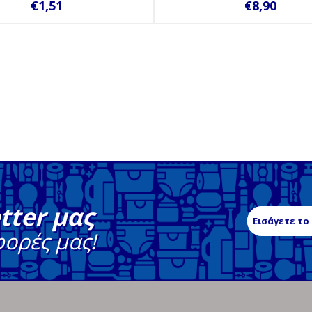
€1,51
€8,90
tter μας
φορές μας!