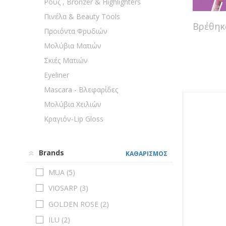
Ρουζ , Bronzer & Highlighters
Πινέλα & Beauty Tools
Βρέθη
Προιόντα Φρυδιών
Μολύβια Ματιών
Σκιές Ματιών
Eyeliner
Mascara - Βλεφαρίδες
Μολύβια Χειλιών
Κραγιόν-Lip Gloss
Brands
ΚΑΘΑΡΙΣΜΟΣ
MUA (
5
)
VIOSARP (
3
)
GOLDEN ROSE (
2
)
ILU (
2
)