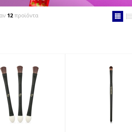
καν
12
προϊόντα