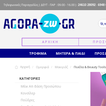
Τηλεφωνικές Παραγγελίες
( ΔΕΥΤ - ΠΑΡ : 09.00 - 16.00 ) :
-
24610 28092
6948 
ΑΡΧΙΚΗ
ΠΡΟΣ
ΤΡΟΦΙΜΑ
ΜΗΤΕΡΑ & ΠΑΙΔΙ
ΠΡΟΣ
Αρχική
Ομορφιά
Μακιγιάζ
Πινέλα & Beauty Tools
ΚΑΤΗΓΟΡΙΕΣ
Μέικ Απ-Βάση Προσώπου
Κονσίλερ
Πούδρες