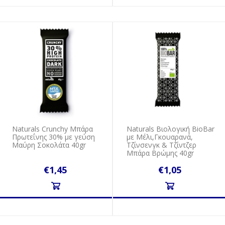
Naturals Crunchy Μπάρα
Naturals Βιολογική BioBar
Πρωτεΐνης 30% με γεύση
με Μέλι,Γκουαρανά,
Μαύρη Σοκολάτα 40gr
Τζίνσενγκ & Τζίντζερ
Μπάρα Βρώμης 40gr
€1,45
€1,05