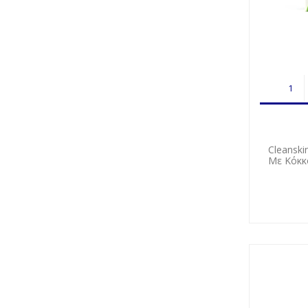
Cleansk
Με Κόκκ