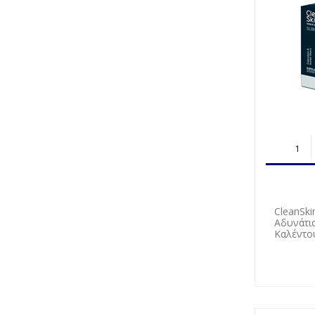
CleanSki
Αδυνάτι
Καλέντο