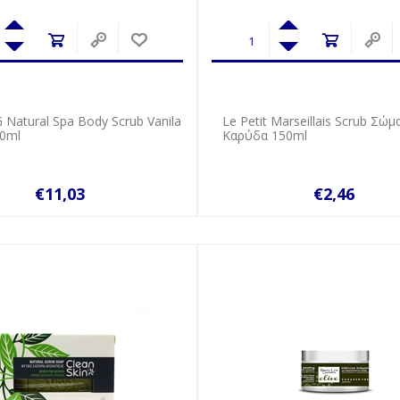
atural Spa Body Scrub Vanila
Le Petit Marseillais Scrub Σώμ
00ml
Καρύδα 150ml
€11,03
€2,46