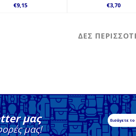
€9,15
€3,70
tter μας
φορές μας!