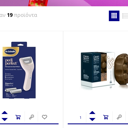
καν
19
προϊόντα