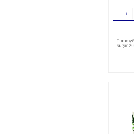
TommyG N
Sugar 2