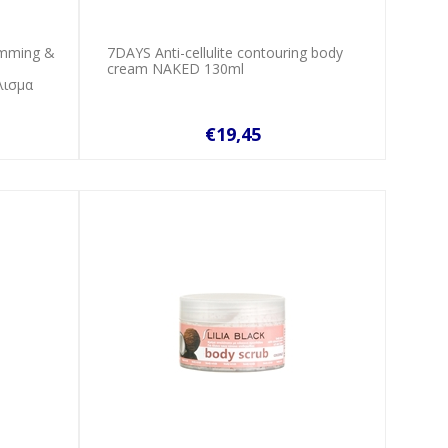
imming &
7DAYS Anti-cellulite contouring body
cream NAKED 130ml
λισμα
€19,45