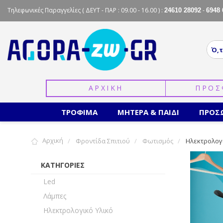
Τηλεφωνικές Παραγγελίες
( ΔΕΥΤ - ΠΑΡ : 09.00 - 16.00 ) :
-
24610 28092
6948 
ΑΡΧΙΚΗ
ΠΡΟΣ
ΤΡΟΦΙΜΑ
ΜΗΤΕΡΑ & ΠΑΙΔΙ
ΠΡΟΣ
Αρχική
Φροντίδα Σπιτιού
Φωτισμός
Ηλεκτρολογι
ΚΑΤΗΓΟΡΙΕΣ
Led
Λάμπες
Ηλεκτρολογικό Υλικό