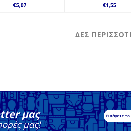
€5,07
€1,55
tter μας
φορές μας!