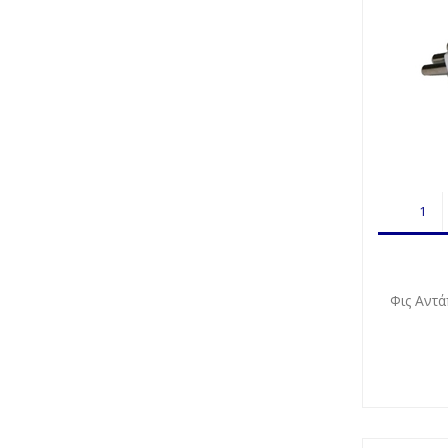
Φις Αντ