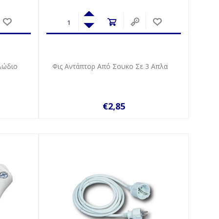
λώδιο
Φις Αντάπτορ Από Σουκο Σε 3 Απλα
€2,85