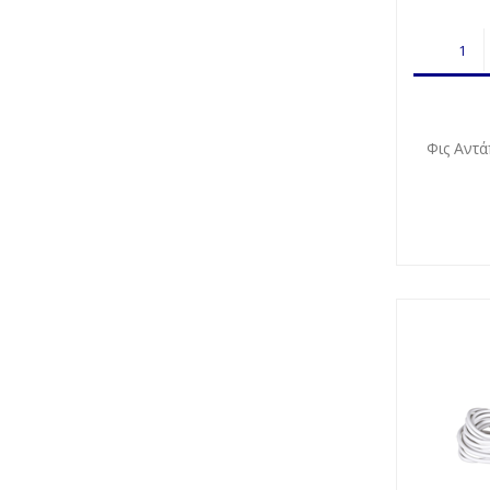
Φις Αντ