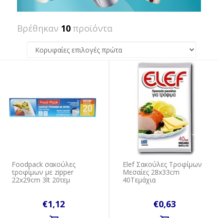
Βρέθηκαν
10
προϊόντα
Foodpack σακούλες
Elef Σακούλες Τροφίμων
τροφίμων με zipper
Μεσαίες 28x33cm
22x29cm 3lt 20τεμ
40Τεμάχια
€1,12
€0,63