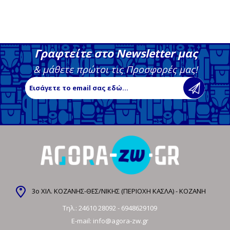
Γραφτείτε στο Newsletter μας
& μάθετε πρώτοι τις Προσφορές μας!
3ο ΧΙΛ. ΚΟΖΑΝΗΣ-ΘΕΣ/ΝΙΚΗΣ (ΠΕΡΙΟΧΗ ΚΑΣΛΑ) - ΚΟΖΑΝΗ
Τηλ.:
24610 28092
-
6948629109
E-mail:
info@agora-zw.gr