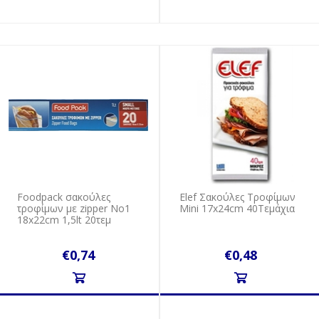
Foodpack σακούλες
Elef Σακούλες Τροφίμων
τροφίμων με zipper No1
Mini 17x24cm 40Τεμάχια
18x22cm 1,5lt 20τεμ
€0,74
€0,48