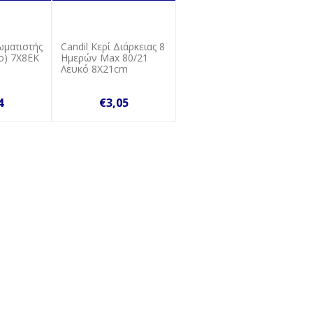
ωματιστής
Candil Κερί Διάρκειας 8
ο) 7X8ΕΚ
Ημερών Max 80/21
Λευκό 8Χ21cm
4
€3,05