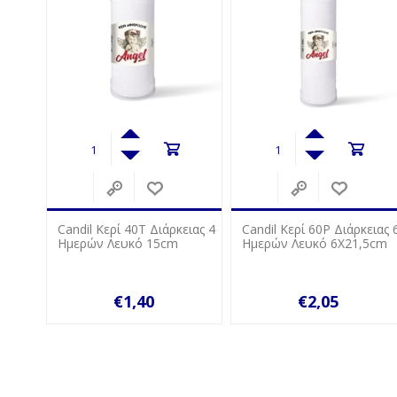
ειας 4
Candil Κερί 60P Διάρκειας 6
Candil Κερί 60Ρ Διάρκειας 
Ημερών Λευκό 6Χ21,5cm
Ημερών Κόκκινο 6Χ21,5c
€2,05
€2,05