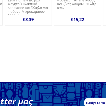
Estia Homely Δοχείο
Viopsyctr ΤAF line Κάδος
V
Φαγητού Πλαστικό
Κουζίνας Ανθρακί 38 λίτρ.
Α
Sandstone Κατάλληλο για
8962
Φούρνο Μικροκυμάτων
1000ml
€3,39
€15,22
tter μας