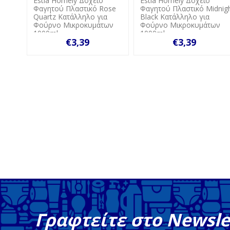
Estia Homely Δοχείο
Estia Homely Δοχείο
Φαγητού Πλαστικό Rose
Φαγητού Πλαστικό Midnight
ο
Quartz Κατάλληλο για
Black Κατάλληλο για
άτων
Φούρνο Μικροκυμάτων
Φούρνο Μικροκυμάτων
1000ml
1000ml
€3,39
€3,39
Γραφτείτε στο Newsle