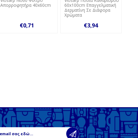
iosarp Νο60 Φίλτρο
Viosarp Ποδιά Καθαρισμού
Viosa
πορροφητήρα 40x60cm
60x100cm Επαγγελματική
Μουσα
Δερματίνη Σε Διάφορα
Χρώματα
€0,71
€3,94