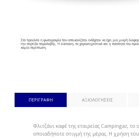
Στα προιόντα η φωτογραφία που απεικονίζεται ενδέχεται να έχει μια μικρή διαφορ
την παρτίδα παραλαβής. Η σύσταση, τα χαρακτηριστικά και η ποσότητα του προϊό
καμία περίπτωση.
ΠΕΡΙΓΡΑΦΗ
ΑΞΙΟΛΟΓΗΣΕΙΣ
Φλιτζάνι καφέ της εταιρείας Campingaz, το 
οποιαδήποτε στιγμή της μέρας. Η χρήση του