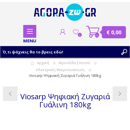
€ 0,00
0
0
Αρχική
Φροντίδα Σπιτιού
Ηλεκτρικές Μικροσυσκευές
ΕΓΓΡΑΦΗ
Viosarp Ψηφιακή Ζυγαριά Γυάλινη 180kg
ΣΥΝΔΕΣΗ
Viosarp Ψηφιακή Ζυγαριά
Γυάλινη 180kg