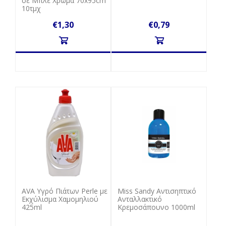
σε Μπλε Χρώμα 70x95cm
10τμχ
€1,30
€0,79
AVA Υγρό Πιάτων Perle με
Miss Sandy Αντισηπτικό
Εκχύλισμα Χαμομηλιού
Aνταλλακτικό
425ml
Κρεμοσάπουνο 1000ml