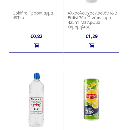
Goldfire Προσάναμμα
Αλκοολούχος Λοσιόν Ι&Β
48Τεμ
Fildisi 70o Οινόπνευμα
425ml Με Άρωμα
Χαμομηλιού
€0,82
€1,29