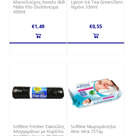
Αλκοολούχος Λοσιόν Ι&Β
Lipton Ice Tea Green/Zero
Fildisi 95o Οινόπνευμα
Λεμόνι 330ml
430ml
€1,49
€0,55
Softline Fresher Σακούλες
Softline Μωρομάντηλα
Απορριμάτων με Κορδόνι
Aloe Vera 72Τεμ