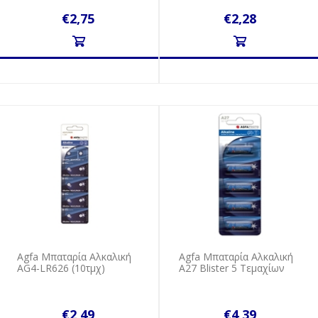
€2,75
€2,28
Agfa Mπαταρία Aλκαλική
Agfa Μπαταρία Αλκαλική
AG4-LR626 (10τμχ)
A27 Blister 5 Τεμαχίων
€2,49
€4,39