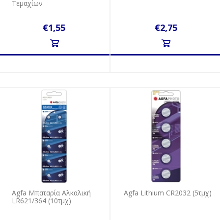
Τεμαχίων
€1,55
€2,75
Agfa Mπαταρία Aλκαλική
Agfa Lithium CR2032 (5τμχ)
LR621/364 (10τμχ)