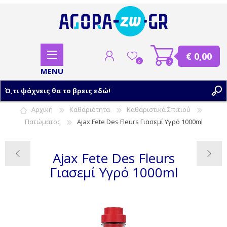
€ 0,00
0
0
Αρχική
Καθαριότητα
Καθαριστικά Σπιτιού
Πατώματος
Ajax Fete Des Fleurs Γιασεμί Υγρό 1000ml
ΕΓΓΡΑΦΗ
ΣΥΝΔΕΣΗ
Ajax Fete Des Fleurs
Γιασεμί Υγρό 1000ml