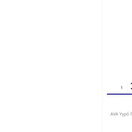
AVA Υγρό Π