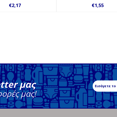
€2,17
€1,55
tter μας
φορές μας!