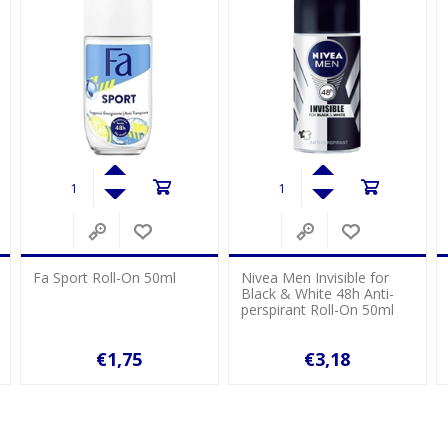
ort Roll-On 50ml
Nivea Men Invisible for
Nivea Men 
Black & White 48h Anti-
Black & Wh
perspirant Roll-On 50ml
perspirant
€1,75
€3,18