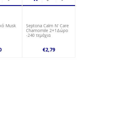
κό Musk
Septona Calm N' Care
Chamomile 2+1Δώρο
-240 τεμάχια
0
€2,79