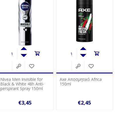
Invisible for
Axe Αποσμητικό Africa
Axe Αποσμητικό
ite 48h Anti-
150ml
150ml
 Spray 150ml
€3,45
€2,45
€2,5