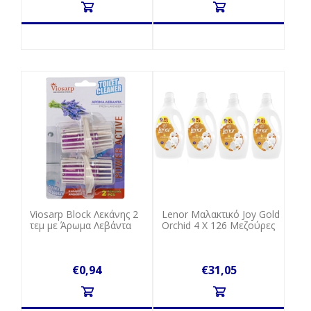
Viosarp Block Λεκάνης 2
Lenor Mαλακτικό Joy Gold
τεμ με Άρωμα Λεβάντα
Orchid 4 Χ 126 Mεζούρες
€0,94
€31,05