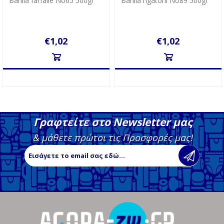
Barilla farfalle No65 500gr
Barilla rigatoni No89 500gr
€1,02
€1,02
Γραφτείτε στο Newsletter μας
& μάθετε πρώτοι τις Προσφορές μας!