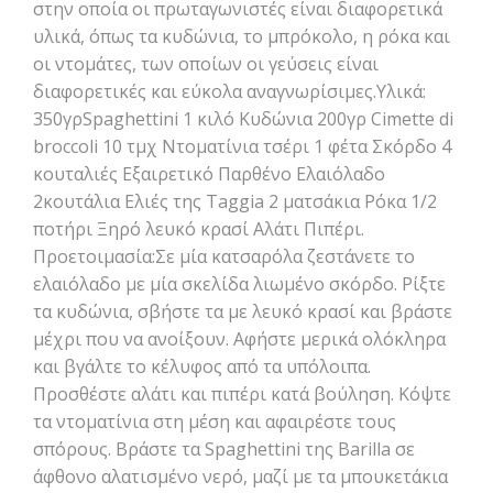
στην οποία οι πρωταγωνιστές είναι διαφορετικά
υλικά, όπως τα κυδώνια, το μπρόκολο, η ρόκα και
οι ντομάτες, των οποίων οι γεύσεις είναι
διαφορετικές και εύκολα αναγνωρίσιμες.Υλικά:
350γρSpaghettini 1 κιλό Κυδώνια 200γρ Cimette di
broccoli 10 τμχ Ντοματίνια τσέρι 1 φέτα Σκόρδο 4
κουταλιές Eξαιρετικό Παρθένο Ελαιόλαδο
2κουτάλια Ελιές της Taggia 2 ματσάκια Ρόκα 1/2
ποτήρι Ξηρό λευκό κρασί Αλάτι Πιπέρι.
Προετοιμασία:Σε μία κατσαρόλα ζεστάνετε το
ελαιόλαδο με μία σκελίδα λιωμένο σκόρδο. Ρίξτε
τα κυδώνια, σβήστε τα με λευκό κρασί και βράστε
μέχρι που να ανοίξουν. Αφήστε μερικά ολόκληρα
και βγάλτε το κέλυφος από τα υπόλοιπα.
Προσθέστε αλάτι και πιπέρι κατά βούληση. Κόψτε
τα ντοματίνια στη μέση και αφαιρέστε τους
σπόρους. Βράστε τα Spaghettini της Barilla σε
άφθονο αλατισμένο νερό, μαζί με τα μπουκετάκια