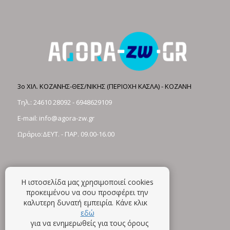
3ο ΧΙΛ. ΚΟΖΑΝΗΣ-ΘΕΣ/ΝΙΚΗΣ (ΠΕΡΙΟΧΗ ΚΑΣΛΑ) - ΚΟΖΑΝΗ
Τηλ.:
24610 28092
-
6948629109
E-mail:
info@agora-zw.gr
Ωράριο:ΔΕΥΤ. - ΠΑΡ. 09.00-16.00
Η ιστοσελίδα μας χρησιμοποιεί cookies
προκειμένου να σου προσφέρει την
καλυτερη δυνατή εμπειρία. Κάνε κλικ
εδώ
για να ενημερωθείς για τους όρους