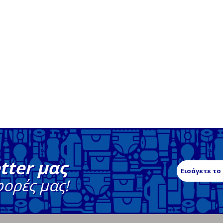
tter μας
φορές μας!