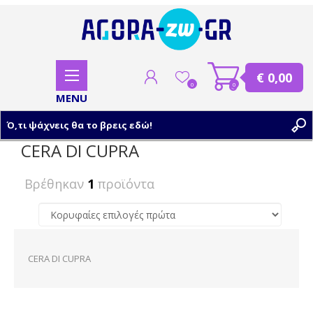
€ 0,00
0
0
CERA DI CUPRA
ΕΓΓΡΑΦΗ
Βρέθηκαν
1
προϊόντα
ΣΥΝΔΕΣΗ
CERA DI CUPRA