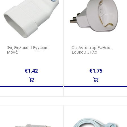
Φις Θηλυκά ΙΙ Εγχώρια
Φις Αντάπτορ Ευθεία-
Μονά
Σουκου 3Πλο
€1,42
€1,75