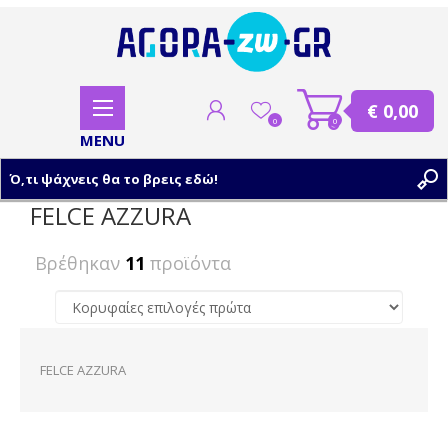
€ 0,00
0
0
FELCE AZZURA
ΕΓΓΡΑΦΗ
Βρέθηκαν
11
προϊόντα
ΣΥΝΔΕΣΗ
FELCE AZZURA