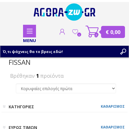
€ 0,00
0
0
FISSAN
ΕΓΓΡΑΦΗ
Βρέθηκαν
1
προϊόντα
ΣΥΝΔΕΣΗ
ΚΑΤΗΓΟΡΙΕΣ
ΚΑΘΑΡΙΣΜΟΣ
ΕΥΡΟΣ ΤΙΜΩΝ
ΚΑΘΑΡΙΣΜΟΣ