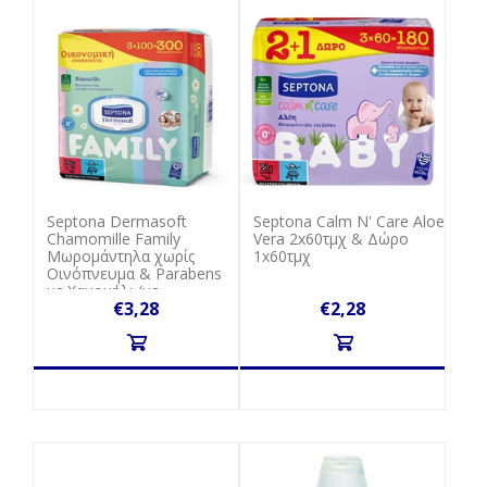
Septona Dermasoft
Septona Calm N' Care Aloe
Chamomille Family
Vera 2x60τμχ & Δώρο
Μωρομάντηλα χωρίς
1x60τμχ
Οινόπνευμα & Parabens
με Χαμομήλι (με
€3,28
€2,28
καπάκι)3x100τμχ