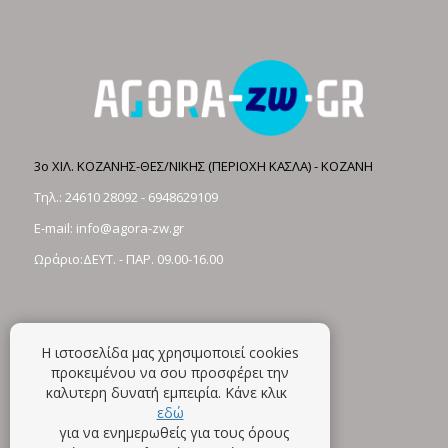
3ο ΧΙΛ. ΚΟΖΑΝΗΣ-ΘΕΣ/ΝΙΚΗΣ (ΠΕΡΙΟΧΗ ΚΑΣΛΑ) - ΚΟΖΑΝΗ
Τηλ.:
24610 28092
-
6948629109
E-mail:
info@agora-zw.gr
Ωράριο:ΔΕΥΤ. - ΠΑΡ. 09.00-16.00
Η ιστοσελίδα μας χρησιμοποιεί cookies
προκειμένου να σου προσφέρει την
καλυτερη δυνατή εμπειρία. Κάνε κλικ
εδώ
για να ενημερωθείς για τους όρους