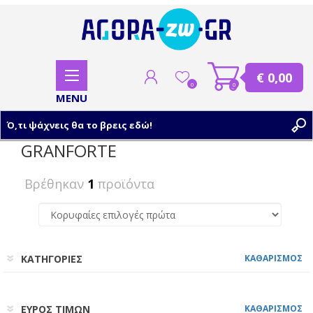
€ 0,00
0
0
GRANFORTE
ΕΓΓΡΑΦΗ
Βρέθηκαν
1
προϊόντα
ΣΥΝΔΕΣΗ
ΚΑΤΗΓΟΡΙΕΣ
ΚΑΘΑΡΙΣΜΟΣ
ΕΥΡΟΣ ΤΙΜΩΝ
ΚΑΘΑΡΙΣΜΟΣ