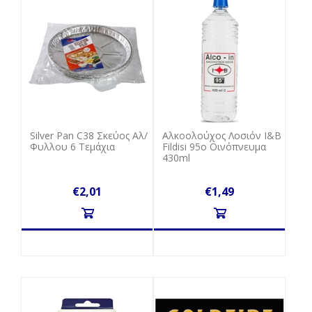
Silver Pan C38 Σκεύος Αλ/
Αλκοολούχος Λοσιόν Ι&Β
Φυλλου 6 Τεμάχια
Fildisi 95o Οινόπνευμα
430ml
€2,01
€1,49