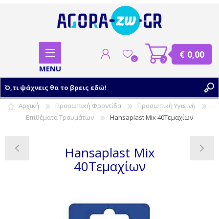
€ 0,00
0
0
Αρχική
Προσωπική Φροντίδα
Προσωπική Υγιεινή
Επιθέματα Τραυμάτων
Hansaplast Mix 40Τεμαχίων
ΕΓΓΡΑΦΗ
ΣΥΝΔΕΣΗ
Hansaplast Mix
40Τεμαχίων