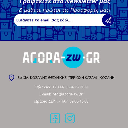
Γραφτείτε στο Newsletter μας
& μάθετε πρώτοι τις Προσφορές μας!
3ο ΧΙΛ. ΚΟΖΑΝΗΣ-ΘΕΣ/ΝΙΚΗΣ (ΠΕΡΙΟΧΗ ΚΑΣΛΑ) - ΚΟΖΑΝΗ
Τηλ.:
24610 28092
-
6948629109
E-mail:
info@agora-zw.gr
Ωράριο:ΔΕΥΤ. - ΠΑΡ. 09.00-16.00