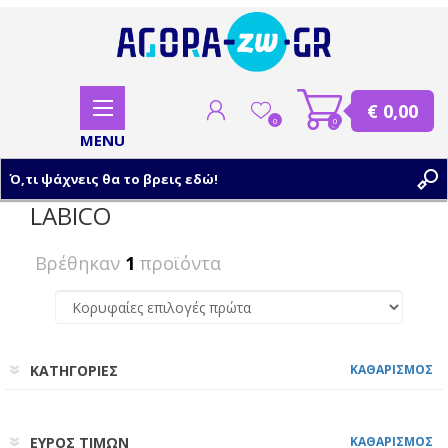
€ 0,00
0
0
LABICO
ΕΓΓΡΑΦΗ
Βρέθηκαν
1
προϊόντα
ΣΥΝΔΕΣΗ
ΚΑΤΗΓΟΡΙΕΣ
ΚΑΘΑΡΙΣΜΟΣ
ΕΥΡΟΣ ΤΙΜΩΝ
ΚΑΘΑΡΙΣΜΟΣ