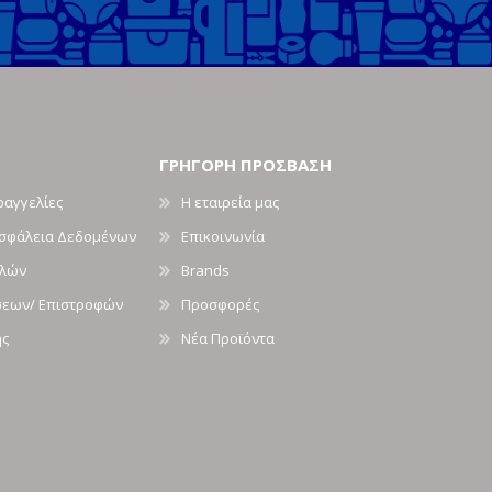
ΓΡΗΓΟΡΗ ΠΡΟΣΒΑΣΗ
ραγγελίες
Η εταιρεία μας
Ασφάλεια Δεδομένων
Επικοινωνία
ολών
Brands
σεων/ Επιστροφών
Προσφορές
ής
Νέα Προϊόντα