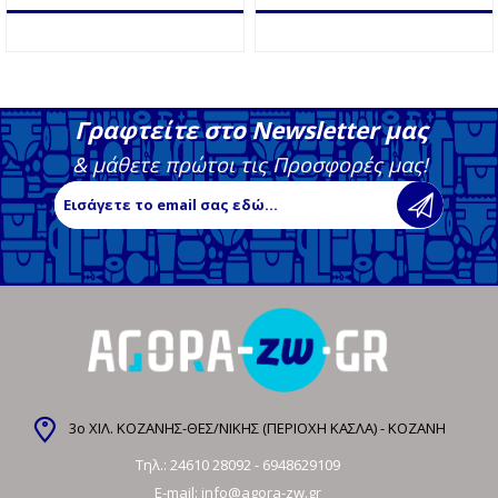
Γραφτείτε στο Newsletter μας
& μάθετε πρώτοι τις Προσφορές μας!
3ο ΧΙΛ. ΚΟΖΑΝΗΣ-ΘΕΣ/ΝΙΚΗΣ (ΠΕΡΙΟΧΗ ΚΑΣΛΑ) - ΚΟΖΑΝΗ
Τηλ.:
24610 28092
-
6948629109
E-mail:
info@agora-zw.gr