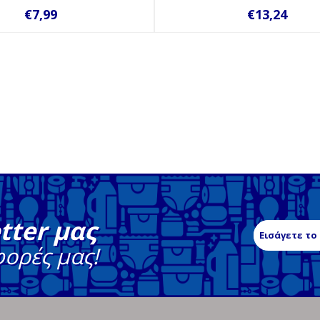
€7,99
€13,24
tter μας
φορές μας!