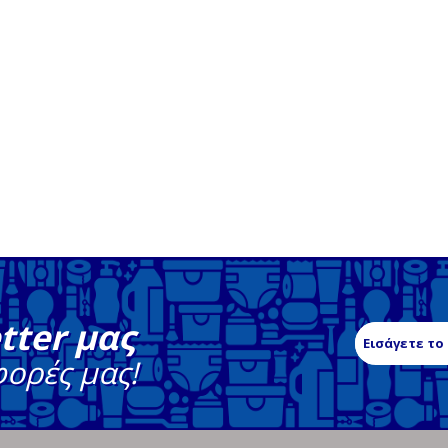
tter μας
φορές μας!