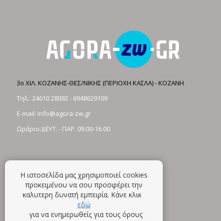
3ο ΧΙΛ. ΚΟΖΑΝΗΣ-ΘΕΣ/ΝΙΚΗΣ (ΠΕΡΙΟΧΗ ΚΑΣΛΑ) - ΚΟΖΑΝΗ
Τηλ.:
24610 28092
-
6948629109
E-mail:
info@agora-zw.gr
Ωράριο:ΔΕΥΤ. - ΠΑΡ. 09.00-16.00
Η ιστοσελίδα μας χρησιμοποιεί cookies
προκειμένου να σου προσφέρει την
καλυτερη δυνατή εμπειρία. Κάνε κλικ
εδώ
για να ενημερωθείς για τους όρους