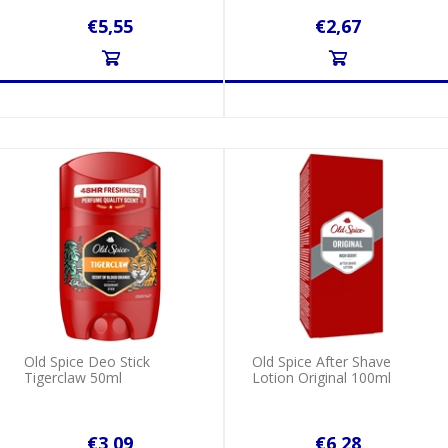
€5,55
€2,67
Old Spice Deo Stick
Old Spice After Shave
Tigerclaw 50ml
Lotion Original 100ml
€3,09
€6,28