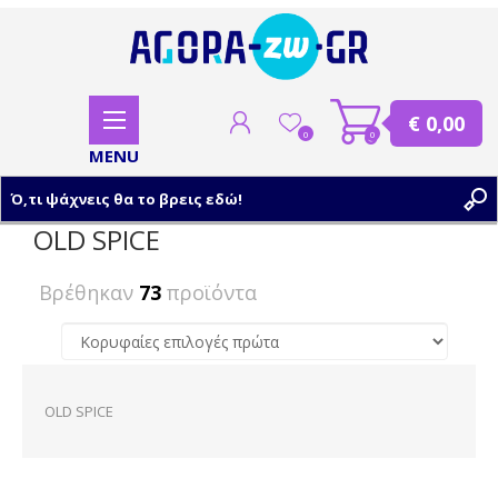
€ 0,00
0
0
OLD SPICE
ΕΓΓΡΑΦΗ
Βρέθηκαν
73
προϊόντα
ΣΥΝΔΕΣΗ
OLD SPICE