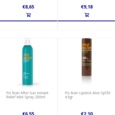
€8,65
€9,18
Piz Buin After Sun Instant
Piz Βuin Lipstick Aloe Spf30
Relief Mist Spray 200ml
4.9gr
€6,55
€2,10