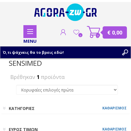
€ 0,00
0
0
SENSIMED
ΕΓΓΡΑΦΗ
Βρέθηκαν
1
προϊόντα
ΣΥΝΔΕΣΗ
ΚΑΤΗΓΟΡΙΕΣ
ΚΑΘΑΡΙΣΜΟΣ
ΕΥΡΟΣ ΤΙΜΩΝ
ΚΑΘΑΡΙΣΜΟΣ