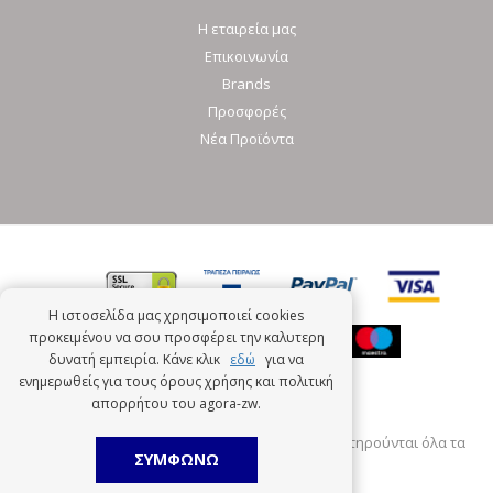
Η εταιρεία μας
Επικοινωνία
Brands
Προσφορές
Νέα Προϊόντα
Η ιστοσελίδα μας χρησιμοποιεί cookies
προκειμένου να σου προσφέρει την καλυτερη
δυνατή εμπειρία. Κάνε κλικ
εδώ
για να
ενημερωθείς για τους όρους χρήσης και πολιτική
απορρήτου του agora-zw.
Πνευματική ιδιοκτησία © 2026 Agora-zw.Gr. Διατηρούνται όλα τα
ΣΥΜΦΩΝΩ
πνευματικά δικαιώματα.
Developed by
Nopservices.com