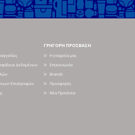
ΓΡΗΓΟΡΗ ΠΡΟΣΒΑΣΗ
ραγγελίες
Η εταιρεία μας
Ασφάλεια Δεδομένων
Επικοινωνία
ολών
Brands
σεων/ Επιστροφών
Προσφορές
ής
Νέα Προϊόντα