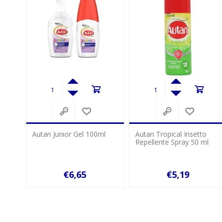
l
Autan Τropical Insetto
Tai After Bite για Μετά το
Repellente Spray 50 ml
Τσίμπιμα σε Stick με
Μενθόλη 15ml
€5,19
€0,79