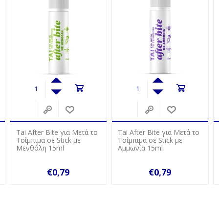
Tai After Bite για Μετά το
Tai NEW Family
Τσίμπιμα σε Stick με
Εντομοαπωθητική Λοσιόν
Αμμωνία 15ml
Σώματος Σε Spray 100ml
€0,79
€4,69