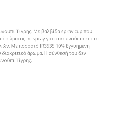
υνούπι Τίγρης. Με βαλβίδα spray cup που
κό σώματος σε spray για τα κουνούπια και το
 μηνών. Mε ποσοστό IR3535 10% Εγγυημένη
 διακριτικό άρωμα. Η σύνθεσή του δεν
υνούπι Τίγρης.