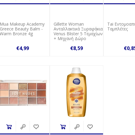
Mua Makeup Academy
Gillette Woman
Tai Εντομοαπ
Greece Beauty Balm -
Ανταλλακτικά Ξυραφάκια
Tαμπλέτες
Warm Bronze 4g
Venus Βlister 5 Τεμαχίων
+ Μηχανή Δώρο
€4,99
€8,59
€0,8