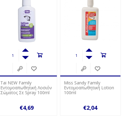
Miss Sandy Family
Miss Sandy Stick Για
Miss
Εντομοαπωθητική Lotion
Τσιμπήματα 14ml
Τσιμ
100ml
€2,04
€1,03