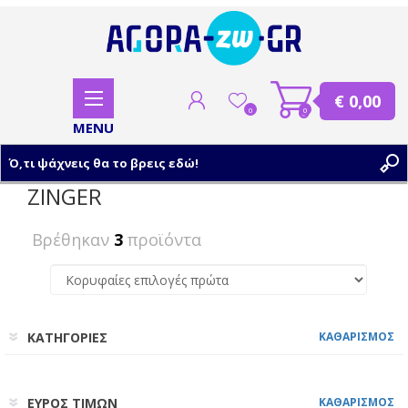
€ 0,00
0
0
ZINGER
ΕΓΓΡΑΦΗ
Βρέθηκαν
3
προϊόντα
ΣΥΝΔΕΣΗ
ΚΑΤΗΓΟΡΙΕΣ
ΚΑΘΑΡΙΣΜΟΣ
ΕΥΡΟΣ ΤΙΜΩΝ
ΚΑΘΑΡΙΣΜΟΣ