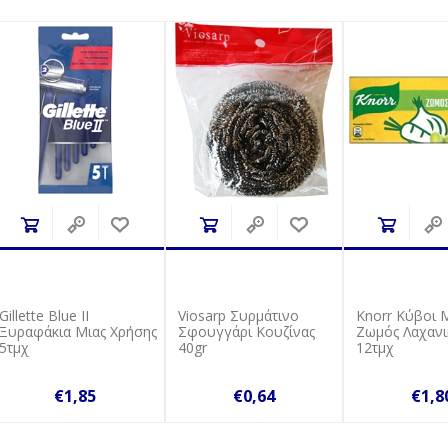
Gillette Blue II
Viosarp Συρμάτινο
Knorr Κύβοι 
Ξυραφάκια Μιας Χρήσης
Σφουγγάρι Κουζίνας
Ζωμός Λαχανι
5τμχ
40gr
12τμχ
€1,85
€0,64
€1,8