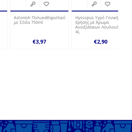
Astonish Πολυκαθαριστικό
Hyssopus Υγρό Γενικής
Hyss
με Σόδα 750ml
Χρήσης με Άρωμα
Χρήσ
Ανοιξιάτικων Λουλουδιών
Θαλά
4L
€3,97
€2,90