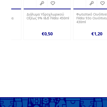
Διάλυμα Υδροχλωρικού
Φωτιστικό Οινόπνευμα Ι&
μα
Οξέως 9% Ι&Β Fildisi 450ml
Fildisi 93o Οινόπνευμα
430ml
€0,50
€1,20