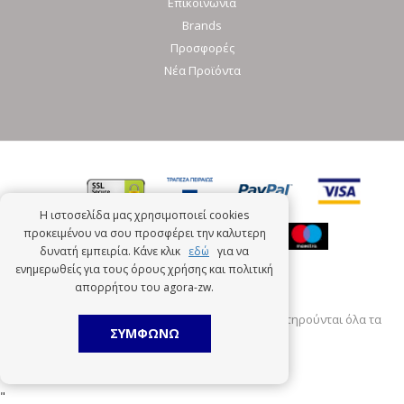
Επικοινωνία
Brands
Προσφορές
Νέα Προϊόντα
Η ιστοσελίδα μας χρησιμοποιεί cookies
προκειμένου να σου προσφέρει την καλυτερη
δυνατή εμπειρία. Κάνε κλικ
εδώ
για να
ενημερωθείς για τους όρους χρήσης και πολιτική
απορρήτου του agora-zw.
Πνευματική ιδιοκτησία © 2026 Agora-zw.Gr. Διατηρούνται όλα τα
πνευματικά δικαιώματα.
ΣΥΜΦΩΝΩ
Developed by
Nopservices.com
"