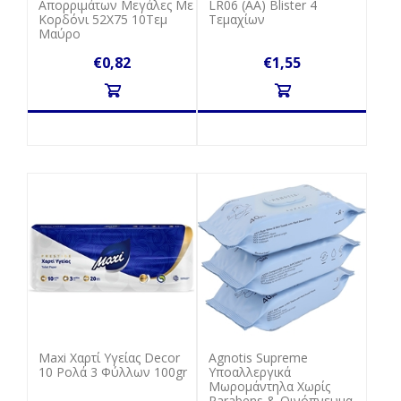
Απορριμάτων Μεγάλες Με
LR06 (AA) Blister 4
Κορδόνι 52Χ75 10Τεμ
Τεμαχίων
Μαύρο
€0,82
€1,55
Maxi Χαρτί Υγείας Decor
Agnotis Supreme
10 Ρολά 3 Φύλλων 100gr
Υποαλλεργικά
Μωρομάντηλα Χωρίς
Parabens & Οινόπνευμα