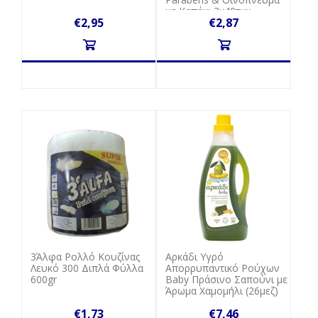
με Καπάκι 3x40τμχ
€2,95
€2,87
3Άλφα Ρολλό Κουζίνας
Αρκάδι Υγρό
Λευκό 300 Διπλά Φύλλα
Απορρυπαντικό Ρούχων
600gr
Baby Πράσινο Σαπούνι με
Άρωμα Χαμομήλι (26μεζ)
€1,73
€7,46