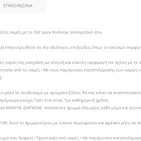
ΕΠΙΚΟΙΝΩΝΙΑ
ης οσμής με το Old Spice Rockstar αποσμητικό στικ.
να επικεντρωθείτε σε πιο αξιόλογες επιδιώξεις όπως το κλείσιμο συμφων
ις οσμές της μασχάλης με στεγνή και εύκολη εφαρμογή (σε σχέση με το α
οστασία από τις οσμές / Με τους παράγοντες καταπολέμησης των οσμών, 
ή.
ο μήλο σε συνδυασμό με αρώματα ξύλου, θα σας κάνει να αναστατώσετε 
πρόμαυρα ρούχα; Γιατί έτσι είναι. *με καθημερινή χρήση
Α ΜΑΚΡΑΣ ΔΙΑΡΚΕΙΑΣ: Απολαύστε άρωμα όλη μέρα, κάθε μέρα και αυτοπε
: Αυτό το άρωμα κίτρου με έντονο περγαμόντο και φρέσκο μήλο σε συ
μα που διαρκεί / Προστασία από οσμές / Με παράγοντες καταπολέμηση