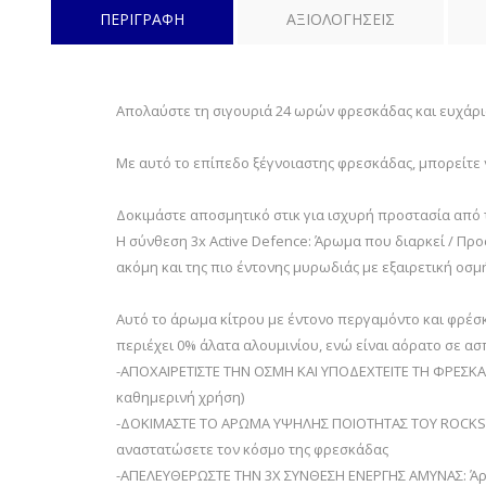
ΠΕΡΙΓΡΑΦΗ
ΑΞΙΟΛΟΓΗΣΕΙΣ
Απολαύστε τη σιγουριά 24 ωρών φρεσκάδας και ευχάριστ
Με αυτό το επίπεδο ξέγνοιαστης φρεσκάδας, μπορείτε 
Δοκιμάστε αποσμητικό στικ για ισχυρή προστασία από τ
Η σύνθεση 3x Active Defence: Άρωμα που διαρκεί / Πρ
ακόμη και της πιο έντονης μυρωδιάς με εξαιρετική οσμ
Αυτό το άρωμα κίτρου με έντονο περγαμόντο και φρέσκ
περιέχει 0% άλατα αλουμινίου, ενώ είναι αόρατο σε ασ
-ΑΠΟΧΑΙΡΕΤΙΣΤΕ ΤΗΝ ΟΣΜΗ ΚΑΙ ΥΠΟΔΕΧΤΕΙΤΕ ΤΗ ΦΡΕΣΚΑΔ
καθημερινή χρήση)
-ΔΟΚΙΜΑΣΤΕ ΤΟ ΑΡΩΜΑ ΥΨΗΛΗΣ ΠΟΙΟΤΗΤΑΣ ΤΟΥ ROCKSTAR
αναστατώσετε τον κόσμο της φρεσκάδας
-ΑΠΕΛΕΥΘΕΡΩΣΤΕ ΤΗΝ 3X ΣΥΝΘΕΣΗ ΕΝΕΡΓΗΣ ΑΜΥΝΑΣ: Άρω