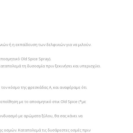
ιών ή η εκπαίδευση των δελφινιών για να μιλούν.
ποσμητικό Old Spice Spray).
καταπολεμά τη δυσοσμία πριν ξεκινήσει και υπερισχύει
τον κόσμο της φρεσκάδας Α, και αναφέραμε ότι
ποίθηση με το αποσμητικό στικ Old Spice (*με
νδυασμό με αρώματα ξύλου, θα σας κάνει να
ς οσμών. Καταπολεμά τις δυσάρεστες οσμές πριν