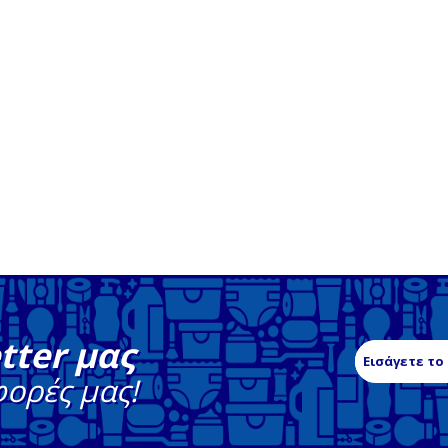
tter μας
φορές μας!