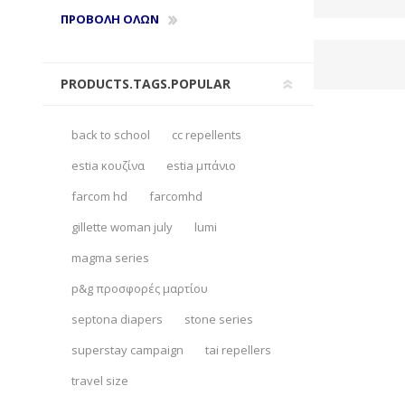
ΠΡΟΒΟΛΗ ΟΛΩΝ
PRODUCTS.TAGS.POPULAR
back to school
cc repellents
estia κουζίνα
estia μπάνιο
farcom hd
farcomhd
gillette woman july
lumi
magma series
p&g προσφορές μαρτίου
septona diapers
stone series
superstay campaign
tai repellers
travel size