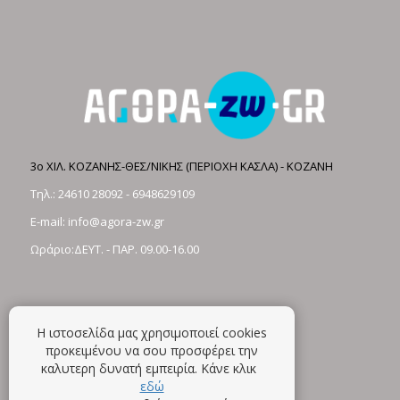
3ο ΧΙΛ. ΚΟΖΑΝΗΣ-ΘΕΣ/ΝΙΚΗΣ (ΠΕΡΙΟΧΗ ΚΑΣΛΑ) - ΚΟΖΑΝΗ
Τηλ.:
24610 28092
-
6948629109
E-mail:
info@agora-zw.gr
Ωράριο:ΔΕΥΤ. - ΠΑΡ. 09.00-16.00
Η ιστοσελίδα μας χρησιμοποιεί cookies
προκειμένου να σου προσφέρει την
καλυτερη δυνατή εμπειρία. Κάνε κλικ
εδώ